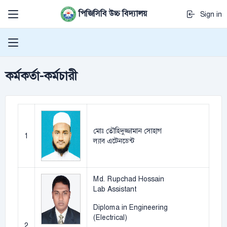
পিজিসিবি উচ্চ বিদ্যালয়
Sign in
কর্মকর্তা-কর্মচারী
মোঃ তৌহিদুজ্জামান সোহাগ
1
ল্যাব এটেনডেন্ট
Md. Rupchad Hossain
Lab Assistant
Diploma in Engineering
(Electrical)
2