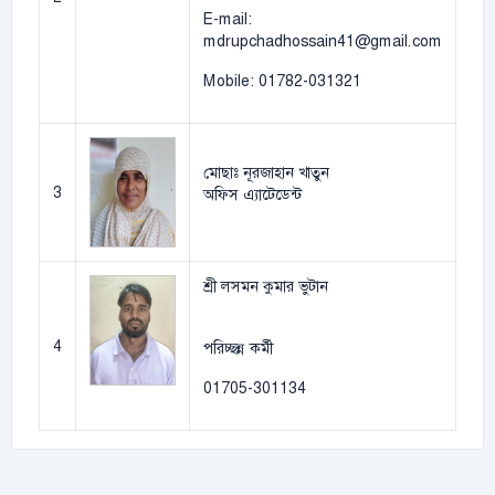
E-mail:
mdrupchadhossain41@gmail.com
Mobile: 01782-031321
মোছাঃ নূরজাহান খাতুন
3
অফিস এ্যাটেডেন্ট
শ্রী লসমন কুমার ভুটান
4
পরিচ্ছন্ন কর্মী
01705-301134