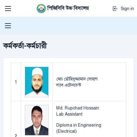
পিজিসিবি উচ্চ বিদ্যালয়
Sign in
কর্মকর্তা-কর্মচারী
মোঃ তৌহিদুজ্জামান সোহাগ
1
ল্যাব এটেনডেন্ট
Md. Rupchad Hossain
Lab Assistant
Diploma in Engineering
(Electrical)
2