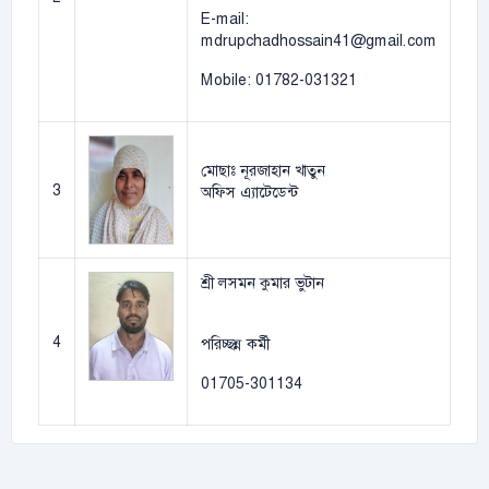
E-mail:
mdrupchadhossain41@gmail.com
Mobile: 01782-031321
মোছাঃ নূরজাহান খাতুন
3
অফিস এ্যাটেডেন্ট
শ্রী লসমন কুমার ভুটান
4
পরিচ্ছন্ন কর্মী
01705-301134