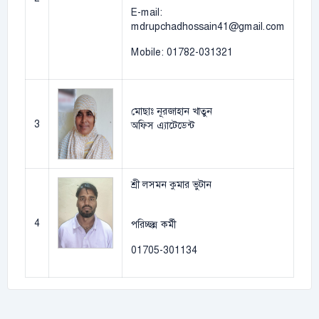
E-mail:
mdrupchadhossain41@gmail.com
Mobile: 01782-031321
মোছাঃ নূরজাহান খাতুন
3
অফিস এ্যাটেডেন্ট
শ্রী লসমন কুমার ভুটান
4
পরিচ্ছন্ন কর্মী
01705-301134