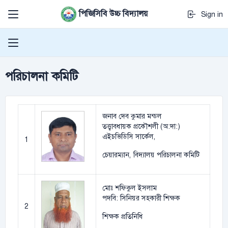
পিজিসিবি উচ্চ বিদ্যালয়
Sign in
পরিচালনা কমিটি
জনাব দেব কুমার মন্ডল
তত্ত্বাবধায়ক প্রকৌশলী (অ:দা:)
এইচভিডিসি সার্কেল,
1
চেয়ারম্যান, বিদ্যালয় পরিচালনা কমিটি
মোঃ শফিকুল ইসলাম
পদবি: সিনিয়র সহকারী শিক্ষক
2
শিক্ষক প্রতিনিধি