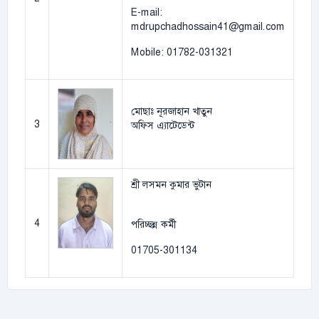
E-mail:
mdrupchadhossain41@gmail.com
Mobile: 01782-031321
মোছাঃ নূরজাহান খাতুন
3
অফিস এ্যাটেডেন্ট
শ্রী লসমন কুমার ভুটান
4
পরিচ্ছন্ন কর্মী
01705-301134