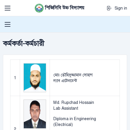
পিজিসিবি উচ্চ বিদ্যালয়
Sign in
কর্মকর্তা-কর্মচারী
মোঃ তৌহিদুজ্জামান সোহাগ
1
ল্যাব এটেনডেন্ট
Md. Rupchad Hossain
Lab Assistant
Diploma in Engineering
(Electrical)
2