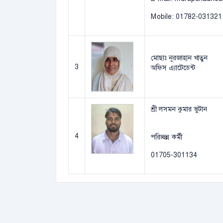
Mobile: 01782-031321
মোছাঃ নূরজাহান খাতুন
3
অফিস এ্যাটেডেন্ট
শ্রী লসমন কুমার ভুটান
4
পরিচ্ছন্ন কর্মী
01705-301134