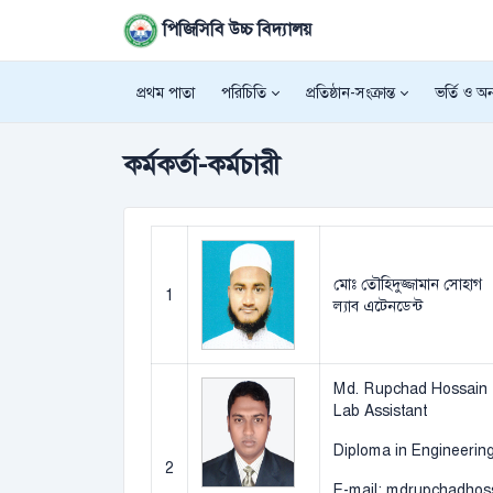
পিজিসিবি উচ্চ বিদ্যালয়
প্রথম পাতা
পরিচিতি
প্রতিষ্ঠান-সংক্রান্ত
ভর্তি ও অন্
কর্মকর্তা-কর্মচারী
মোঃ তৌহিদুজ্জামান সোহাগ
1
ল্যাব এটেনডেন্ট
Md. Rupchad Hossain
Lab Assistant
Diploma in Engineering 
2
E-mail: mdrupchadho