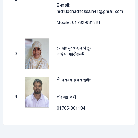
E-mail:
mdrupchadhossain41@gmail.com
Mobile: 01782-031321
মোছাঃ নূরজাহান খাতুন
3
অফিস এ্যাটেডেন্ট
শ্রী লসমন কুমার ভুটান
4
পরিচ্ছন্ন কর্মী
01705-301134