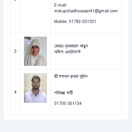
E-mail:
mdrupchadhossain41@gmail.com
Mobile: 01782-031321
মোছাঃ নূরজাহান খাতুন
3
অফিস এ্যাটেডেন্ট
শ্রী লসমন কুমার ভুটান
4
পরিচ্ছন্ন কর্মী
01705-301134