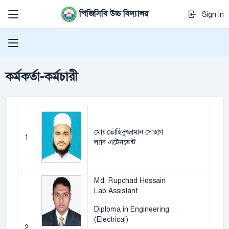
পিজিসিবি উচ্চ বিদ্যালয়
Sign in
কর্মকর্তা-কর্মচারী
মোঃ তৌহিদুজ্জামান সোহাগ
1
ল্যাব এটেনডেন্ট
Md. Rupchad Hossain
Lab Assistant
Diploma in Engineering
(Electrical)
2