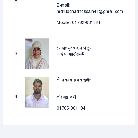
E-mail:
mdrupchadhossain41@gmail.com
Mobile: 01782-031321
মোছাঃ নূরজাহান খাতুন
3
অফিস এ্যাটেডেন্ট
শ্রী লসমন কুমার ভুটান
4
পরিচ্ছন্ন কর্মী
01705-301134