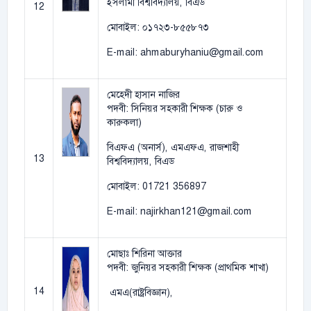
ইসলামী বিশ্ববিদ্যালয়, বিএড
12
মোবাইল: ০১৭২৩-৮৫৫৮৭৩
E-mail: ahmaburyhaniu@gmail.com
মেহেদী হাসান নাজির
পদবী: সিনিয়র সহকারী শিক্ষক (চারু ও
কারুকলা)
বিএফএ (অনার্স), এমএফএ, রাজশাহী
13
বিশ্ববিদ্যালয়, বিএড
মোবাইল: 01721 356897
E-mail: najirkhan121@gmail.com
মোছাঃ শিরিনা আক্তার
পদবী: জুনিয়র সহকারী শিক্ষক (প্রাথমিক শাখা)
14
এমএ(রাষ্ট্রবিজ্ঞান),