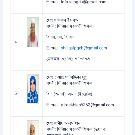
E-mail: tofazalpgcb@gmail.com
মোঃ শফিকুল ইসলাম
পদবি: সিনিয়র সহকারী শিক্ষক
বিএস.এস, বি.এড
4
E-mail:
shifiqulpgcb@gmail.com
মোবাইল: ০১৭৪১-৭৭৮৪৭৩
মোছা: আয়েশা সিদ্দিকা মুন্নু
পদবী: সিনিয়র সহকারী শিক্ষক
5
বিএ (অনার্স), এমএ (ইংরেজি)
E-mail: afraekhlas5352@gmail.com
মোঃ শামীম আলম খান
পদবী: সিনিয়র সহকারী শিক্ষক (তথ্য ও