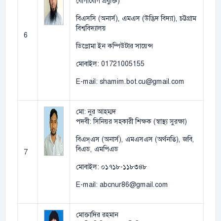
যোগাযোগ প্রযুক্তি)
বিএসসি (অনার্স), এমএস (উদ্ভিদ বিদ্যা), চট্টগ্রাম
বিশ্ববিদ্যালয়
6
ডিপ্লোমা ইন কম্পিউটার সায়েন্স
মোবাইল: 01721005155
E-mail: shamim.bot.cu@gmail.com
মো: নুর আহম্মদ
পদবী: সিনিয়র সহকারী শিক্ষক (স্বাস্থ্য সুরক্ষা)
বিএস্এস (অনার্স), এমএসএস (অর্থনতি), জবি,
বিএড, এমপিএড
7
মোবাইল: ০১৭১৮-১১৮৩৪৮
E-mail: abcnur86@gmail.com
মোক্তাদির রহমান