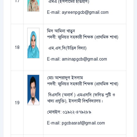
17
এমএ (ইসলামের ইতিহাস)
E-mail: ayreenpgcb@gmail.com
মিস আমিনা খাতুন
পদবী: জুনিয়র সহকারী শিক্ষক (প্রাথমিক শাখা)
18
এম,এস,সি(উদ্ভিদ বিদ্যা)
E-mail: aminapgcb@gmail.com
মোঃ আশরাফুল ইসলাম
পদবী: জুনিয়র সহকারী শিক্ষক (প্রাথমিক শাখা)
বিএসসি (অনার্স ) এমএসসি (ফলিত পুষ্টি ও
খাদ্য প্রযুক্তি), ইসলামী বিশ্ববিদ্যালয়।
19
মোবাইল: ০১৯২২-৪৭৯২৮৯
E-mail: pgcbasraf@gmail.com