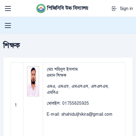
পিজিসিবি উচ্চ বিদ্যালয়
Sign in
শিক্ষক
মোঃ শহিদুল ইসলাম
প্রধান শিক্ষক
এমএ, এমএড, এমএসএস, এলএলএম,
এমবিএ
মোবাইল: 01755625925
1
E-mail: shahiduljhikira@gmail.com