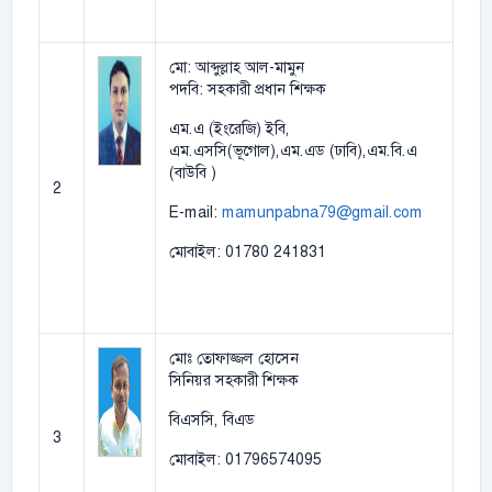
মো: আব্দুল্লাহ আল-মামুন
পদবি: সহকারী প্রধান শিক্ষক
এম.এ (ইংরেজি) ইবি,
এম.এসসি(ভূগোল),এম.এড (ঢাবি),এম.বি.এ
(বাউবি )
2
E-mail:
mamunpabna79@gmail.com
মোবাইল: 01780 241831
মোঃ তোফাজ্জল হোসেন
সিনিয়র সহকারী শিক্ষক
বিএসসি, বিএড
3
মোবাইল: 01796574095