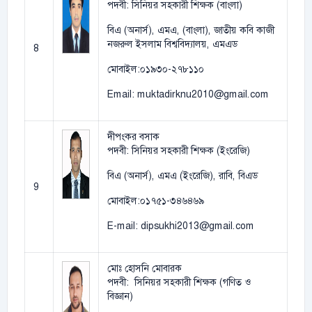
পদবী: সিনিয়র সহকারী শিক্ষক (বাংলা)
বিএ (অনার্স), এমএ, (বাংলা), জাতীয় কবি কাজী
নজরুল ইসলাম বিশ্ববিদ্যালয়, এমএড
8
মোবাইল:০১৯৩০-২৭৮১১০
Email: muktadirknu2010@gmail.com
দীপংকর বসাক
পদবী: সিনিয়র সহকারী শিক্ষক (ইংরেজি)
বিএ (অনার্স), এমএ (ইংরেজি), রাবি, বিএড
9
মোবাইল:০১৭৫১-৩৪৬৪৬৯
E-mail: dipsukhi2013@gmail.com
মোঃ হোসনি মোবারক
পদবী: সিনিয়র সহকারী শিক্ষক (গণিত ও
বিজ্ঞান)