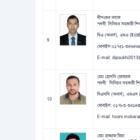
দীপংকর বসাক
পদবী: সিনিয়র সহকারী শিক
বিএ (অনার্স), এমএ (ইংরে
9
মোবাইল:০১৭৫১-৩৪৬৪৬
E-mail: dipsukhi201
মোঃ হোসনি মোবারক
পদবী: সিনিয়র সহকারী শিক
বিএসসি (অনার্স), এমএস (পদা
10
মোবাইল: ০১৭৮৩-৩৪১৪
E-mail: hosni.moba
মোঃ হাজ্জাজ মিয়া