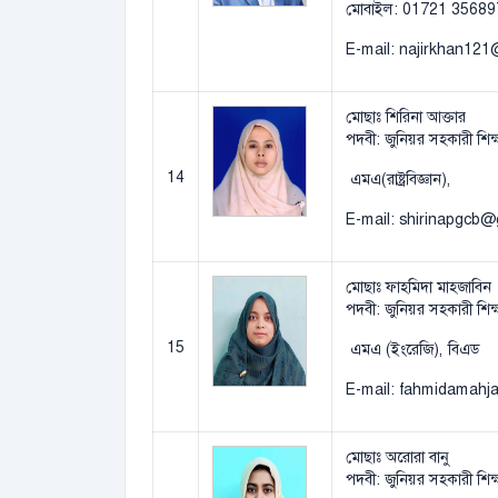
মোবাইল: 01721 35689
E-mail: najirkhan12
মোছাঃ শিরিনা আক্তার
পদবী: জুনিয়র সহকারী শিক্
14
এমএ(রাষ্ট্রবিজ্ঞান),
E-mail: shirinapgcb
মোছাঃ ফাহমিদা মাহজাবিন
পদবী: জুনিয়র সহকারী শিক্
15
এমএ (ইংরেজি), বিএড
E-mail: fahmidamah
মোছাঃ অরোরা বানু
পদবী: জুনিয়র সহকারী শিক্