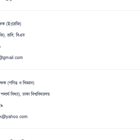
্ষক (ইংরেজি)
জি), রাবি, বিএড
৯
3@gmail.com
্ষক (গণিত ও বিজ্ঞান)
র্থ বিদ্যা), ঢাকা বিশ্ববিদ্যালয়
৩৯
rak@yahoo.com