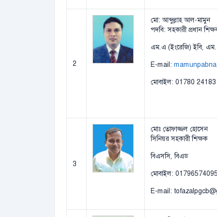
মো: আব্দুল্লাহ আল-মামুন
পদবি: সহকারী প্রধান শিক্
এম.এ (ইংরেজি) ইবি, এম.
2
E-mail:
mamunpabna
মোবাইল: 01780 24183
মোঃ তোফাজ্জল হোসেন
সিনিয়র সহকারী শিক্ষক
বিএসসি, বিএড
3
মোবাইল: 0179657409
E-mail: tofazalpgcb