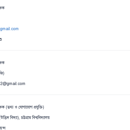
্ষক
@gmail.com
৩
ক্ষক
জি)
352@gmail.com
ক (তথ্য ও যোগাযোগ প্রযুক্তি)
িদ বিদ্যা), চট্টগ্রাম বিশ্ববিদ্যালয়
য়েন্স