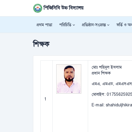
পিজিসিবি উচ্চ বিদ্যালয়
প্রথম পাতা
পরিচিতি
প্রতিষ্ঠান-সংক্রান্ত
ভর্তি ও অন্
শিক্ষক
মোঃ শহিদুল ইসলাম
প্রধান শিক্ষক
এমএ, এমএড, এমএসএস
মোবাইল: 0175562592
1
E-mail: shahiduljhik