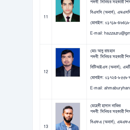
পদবী: সিনিয়র সহকারী শিক
বিএসসি (অনার্স), এমএসসি
11
মোবাইল: ০১৭১৯-৩৬৩১৮
E-mail: hazzazru@gm
মোঃ আবু রায়হান
পদবী: সিনিয়র সহকারী শিক
বিটিআইএস (অনার্স), এমটিআ
12
মোবাইল: ০১৭২৩-৮৫৫৮
E-mail: ahmaburyha
মেহেদী হাসান নাজির
পদবী: সিনিয়র সহকারী শিক
বিএফএ (অনার্স), এমএফএ, 
13