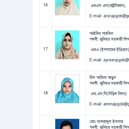
16
এমএস এস(রাষ্ট্রবিজ্ঞান),
E-mail: arorapgcb@g
আইরিন পারভিন
পদবী: জুনিয়র সহকারী শিক্
17
এমএ (ইসলামের ইতিহাস
E-mail: ayreenpgcb
মিস আমিনা খাতুন
পদবী: জুনিয়র সহকারী শিক্
18
এম,এস,সি(উদ্ভিদ বিদ্যা)
E-mail: aminapgcb@
মোঃ আশরাফুল ইসলাম
পদবী: জুনিয়র সহকারী শিক্