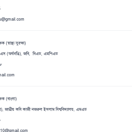
5
cu@gmail.com
স্বাস্থ্য সুরক্ষা)
সএস (অর্থনতি), জবি, বিএড, এমপিএড
৮
ail.com
্ষক (বাংলা)
লা), জাতীয় কবি কাজী নজরুল ইসলাম বিশ্ববিদ্যালয়, এমএড
০
2010@gmail.com