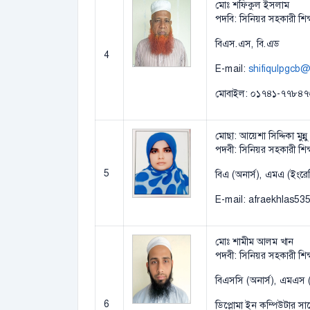
মোঃ শফিকুল ইসলাম
পদবি: সিনিয়র সহকারী শিক
বিএস.এস, বি.এড
4
E-mail:
shifiqulpgcb
মোবাইল: ০১৭৪১-৭৭৮৪৭
মোছা: আয়েশা সিদ্দিকা মুন্নু
পদবী: সিনিয়র সহকারী শি
5
বিএ (অনার্স), এমএ (ইংরে
E-mail: afraekhlas5
মোঃ শামীম আলম খান
পদবী: সিনিয়র সহকারী শিক্ষ
বিএসসি (অনার্স), এমএস (উদ্ভ
6
ডিপ্লোমা ইন কম্পিউটার সা