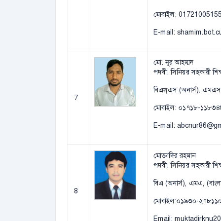
মোবাইল: 0172100515
E-mail: shamim.bot.
মো: নুর আহম্মদ
পদবী: সিনিয়র সহকারী শিক্ষক (
বিএস্এস (অনার্স), এমএ
7
মোবাইল: ০১৭১৮-১১৮৩৪
E-mail: abcnur86@gm
মোক্তাদির রহমান
পদবী: সিনিয়র সহকারী শিক
বিএ (অনার্স), এমএ, (বাং
8
মোবাইল:০১৯৩০-২৭৮১১
Email: muktadirknu