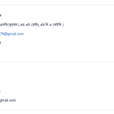
ষক
এসসি(ভূগোল),এম.এড (ঢাবি),এম.বি.এ (বাউবি )
79@gmail.com
1
5
@gmail.com