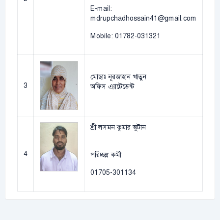
E-mail:
mdrupchadhossain41@gmail.com
Mobile: 01782-031321
মোছাঃ নূরজাহান খাতুন
3
অফিস এ্যাটেডেন্ট
শ্রী লসমন কুমার ভুটান
4
পরিচ্ছন্ন কর্মী
01705-301134