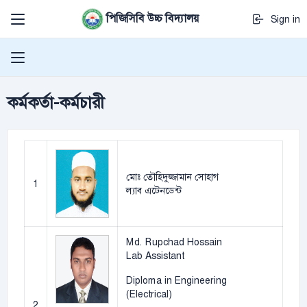
পিজিসিবি উচ্চ বিদ্যালয়
Sign in
কর্মকর্তা-কর্মচারী
মোঃ তৌহিদুজ্জামান সোহাগ
1
ল্যাব এটেনডেন্ট
Md. Rupchad Hossain
Lab Assistant
Diploma in Engineering
(Electrical)
2