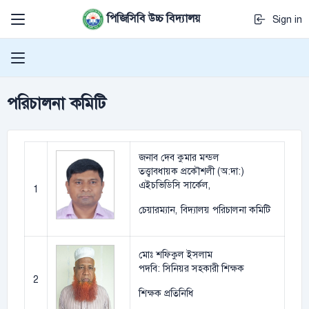
পিজিসিবি উচ্চ বিদ্যালয়
Sign in
পরিচালনা কমিটি
জনাব দেব কুমার মন্ডল
তত্ত্বাবধায়ক প্রকৌশলী (অ:দা:)
এইচভিডিসি সার্কেল,
1
চেয়ারম্যান, বিদ্যালয় পরিচালনা কমিটি
মোঃ শফিকুল ইসলাম
পদবি: সিনিয়র সহকারী শিক্ষক
2
শিক্ষক প্রতিনিধি