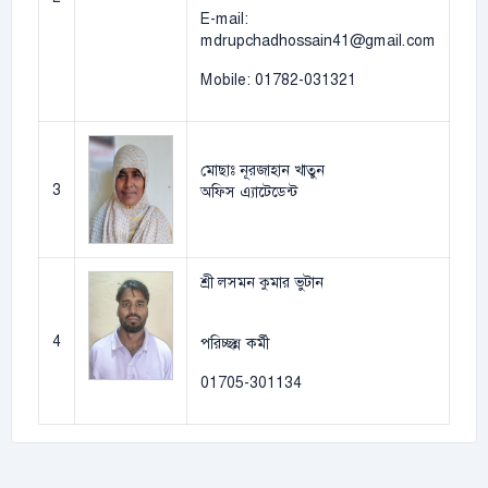
E-mail:
mdrupchadhossain41@gmail.com
Mobile: 01782-031321
মোছাঃ নূরজাহান খাতুন
3
অফিস এ্যাটেডেন্ট
শ্রী লসমন কুমার ভুটান
4
পরিচ্ছন্ন কর্মী
01705-301134