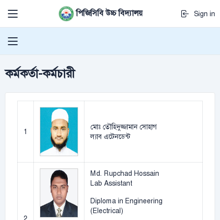
পিজিসিবি উচ্চ বিদ্যালয়
Sign in
কর্মকর্তা-কর্মচারী
মোঃ তৌহিদুজ্জামান সোহাগ
1
ল্যাব এটেনডেন্ট
Md. Rupchad Hossain
Lab Assistant
Diploma in Engineering
(Electrical)
2