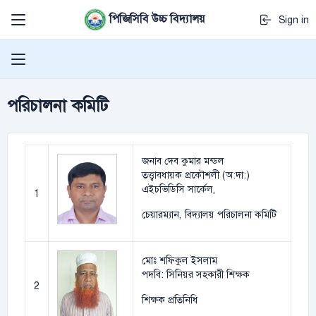
পিজিসিবি উচ্চ বিদ্যালয়
Sign in
পরিচালনা কমিটি
জনাব দেব কুমার মন্ডল
তত্ত্বাবধায়ক প্রকৌশলী (অ:দা:)
এইচভিডিসি সার্কেল,
1
চেয়ারম্যান, বিদ্যালয় পরিচালনা কমিটি
মোঃ শফিকুল ইসলাম
পদবি: সিনিয়র সহকারী শিক্ষক
2
শিক্ষক প্রতিনিধি