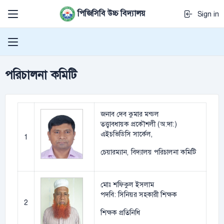
পিজিসিবি উচ্চ বিদ্যালয়
Sign in
পরিচালনা কমিটি
জনাব দেব কুমার মন্ডল
তত্ত্বাবধায়ক প্রকৌশলী (অ:দা:)
এইচভিডিসি সার্কেল,
1
চেয়ারম্যান, বিদ্যালয় পরিচালনা কমিটি
মোঃ শফিকুল ইসলাম
পদবি: সিনিয়র সহকারী শিক্ষক
2
শিক্ষক প্রতিনিধি