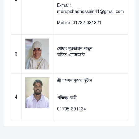
E-mail:
mdrupchadhossain41@gmail.com
Mobile: 01782-031321
মোছাঃ নূরজাহান খাতুন
3
অফিস এ্যাটেডেন্ট
শ্রী লসমন কুমার ভুটান
4
পরিচ্ছন্ন কর্মী
01705-301134