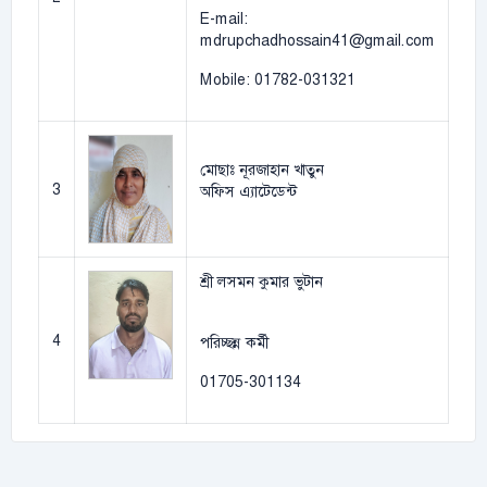
E-mail:
mdrupchadhossain41@gmail.com
Mobile: 01782-031321
মোছাঃ নূরজাহান খাতুন
3
অফিস এ্যাটেডেন্ট
শ্রী লসমন কুমার ভুটান
4
পরিচ্ছন্ন কর্মী
01705-301134