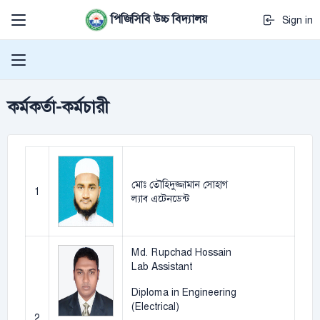
পিজিসিবি উচ্চ বিদ্যালয়
Sign in
কর্মকর্তা-কর্মচারী
মোঃ তৌহিদুজ্জামান সোহাগ
1
ল্যাব এটেনডেন্ট
Md. Rupchad Hossain
Lab Assistant
Diploma in Engineering
(Electrical)
2