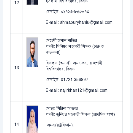
ইসলামী বিশ্ববিদ্যালয়, বিএড
12
মোবাইল: ০১৭২৩-৮৫৫৮৭৩
E-mail: ahmaburyhaniu@gmail.com
মেহেদী হাসান নাজির
পদবী: সিনিয়র সহকারী শিক্ষক (চারু ও
কারুকলা)
বিএফএ (অনার্স), এমএফএ, রাজশাহী
13
বিশ্ববিদ্যালয়, বিএড
মোবাইল: 01721 356897
E-mail: najirkhan121@gmail.com
মোছাঃ শিরিনা আক্তার
পদবী: জুনিয়র সহকারী শিক্ষক (প্রাথমিক শাখা)
14
এমএ(রাষ্ট্রবিজ্ঞান),