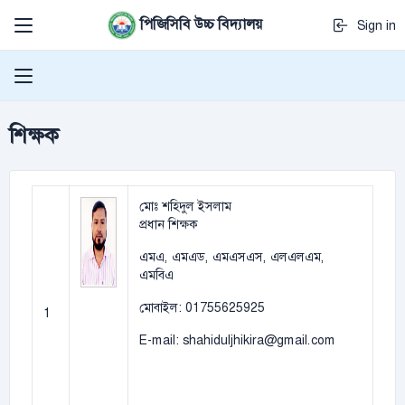
পিজিসিবি উচ্চ বিদ্যালয়
Sign in
শিক্ষক
মোঃ শহিদুল ইসলাম
প্রধান শিক্ষক
এমএ, এমএড, এমএসএস, এলএলএম,
এমবিএ
মোবাইল: 01755625925
1
E-mail: shahiduljhikira@gmail.com