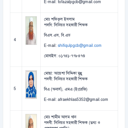
E-mail: tofazalpgcb@gmail.com
মোঃ শফিকুল ইসলাম
পদবি: সিনিয়র সহকারী শিক্ষক
বিএস.এস, বি.এড
4
E-mail:
shifiqulpgcb@gmail.com
মোবাইল: ০১৭৪১-৭৭৮৪৭৩
মোছা: আয়েশা সিদ্দিকা মুন্নু
পদবী: সিনিয়র সহকারী শিক্ষক
5
বিএ (অনার্স), এমএ (ইংরেজি)
E-mail: afraekhlas5352@gmail.com
মোঃ শামীম আলম খান
পদবী: সিনিয়র সহকারী শিক্ষক (তথ্য ও