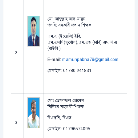
মো: আব্দুল্লাহ আল-মামুন
পদবি: সহকারী প্রধান শিক্ষক
এম.এ (ইংরেজি) ইবি,
এম.এসসি(ভূগোল),এম.এড (ঢাবি),এম.বি.এ
(বাউবি )
2
E-mail:
mamunpabna79@gmail.com
মোবাইল: 01780 241831
মোঃ তোফাজ্জল হোসেন
সিনিয়র সহকারী শিক্ষক
বিএসসি, বিএড
3
মোবাইল: 01796574095