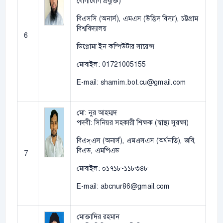
যোগাযোগ প্রযুক্তি)
বিএসসি (অনার্স), এমএস (উদ্ভিদ বিদ্যা), চট্টগ্রাম
বিশ্ববিদ্যালয়
6
ডিপ্লোমা ইন কম্পিউটার সায়েন্স
মোবাইল: 01721005155
E-mail: shamim.bot.cu@gmail.com
মো: নুর আহম্মদ
পদবী: সিনিয়র সহকারী শিক্ষক (স্বাস্থ্য সুরক্ষা)
বিএস্এস (অনার্স), এমএসএস (অর্থনতি), জবি,
বিএড, এমপিএড
7
মোবাইল: ০১৭১৮-১১৮৩৪৮
E-mail: abcnur86@gmail.com
মোক্তাদির রহমান