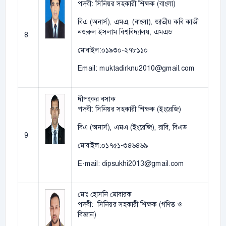
পদবী: সিনিয়র সহকারী শিক্ষক (বাংলা)
বিএ (অনার্স), এমএ, (বাংলা), জাতীয় কবি কাজী
নজরুল ইসলাম বিশ্ববিদ্যালয়, এমএড
8
মোবাইল:০১৯৩০-২৭৮১১০
Email: muktadirknu2010@gmail.com
দীপংকর বসাক
পদবী: সিনিয়র সহকারী শিক্ষক (ইংরেজি)
বিএ (অনার্স), এমএ (ইংরেজি), রাবি, বিএড
9
মোবাইল:০১৭৫১-৩৪৬৪৬৯
E-mail: dipsukhi2013@gmail.com
মোঃ হোসনি মোবারক
পদবী: সিনিয়র সহকারী শিক্ষক (গণিত ও
বিজ্ঞান)