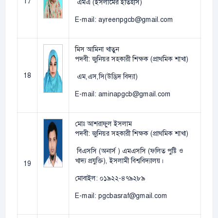
17
এমএ (ইসলামের ইতিহাস)
E-mail: ayreenpgcb@gmail.com
মিস আমিনা খাতুন
পদবী: জুনিয়র সহকারী শিক্ষক (প্রাথমিক শাখা)
18
এম,এস,সি(উদ্ভিদ বিদ্যা)
E-mail: aminapgcb@gmail.com
মোঃ আশরাফুল ইসলাম
পদবী: জুনিয়র সহকারী শিক্ষক (প্রাথমিক শাখা)
বিএসসি (অনার্স ) এমএসসি (ফলিত পুষ্টি ও
খাদ্য প্রযুক্তি), ইসলামী বিশ্ববিদ্যালয়।
19
মোবাইল: ০১৯২২-৪৭৯২৮৯
E-mail: pgcbasraf@gmail.com