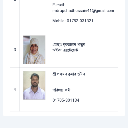
E-mail:
mdrupchadhossain41@gmail.com
Mobile: 01782-031321
মোছাঃ নূরজাহান খাতুন
3
অফিস এ্যাটেডেন্ট
শ্রী লসমন কুমার ভুটান
4
পরিচ্ছন্ন কর্মী
01705-301134