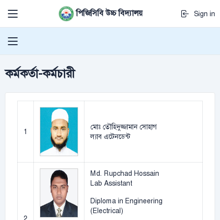
পিজিসিবি উচ্চ বিদ্যালয়
Sign in
কর্মকর্তা-কর্মচারী
মোঃ তৌহিদুজ্জামান সোহাগ
1
ল্যাব এটেনডেন্ট
Md. Rupchad Hossain
Lab Assistant
Diploma in Engineering
(Electrical)
2