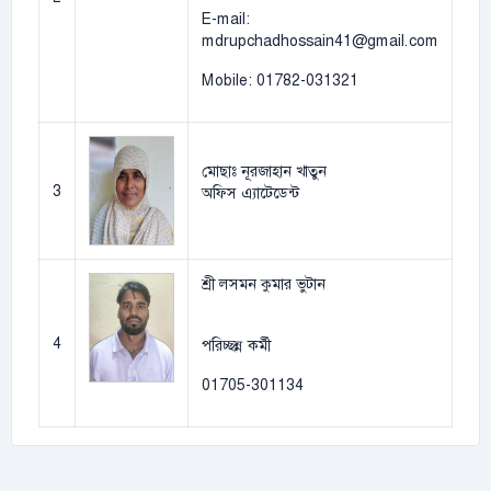
E-mail:
mdrupchadhossain41@gmail.com
Mobile: 01782-031321
মোছাঃ নূরজাহান খাতুন
3
অফিস এ্যাটেডেন্ট
শ্রী লসমন কুমার ভুটান
4
পরিচ্ছন্ন কর্মী
01705-301134