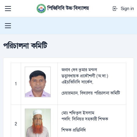
পিজিসিবি উচ্চ বিদ্যালয়
Sign in
পরিচালনা কমিটি
জনাব দেব কুমার মন্ডল
তত্ত্বাবধায়ক প্রকৌশলী (অ:দা:)
এইচভিডিসি সার্কেল,
1
চেয়ারম্যান, বিদ্যালয় পরিচালনা কমিটি
মোঃ শফিকুল ইসলাম
পদবি: সিনিয়র সহকারী শিক্ষক
2
শিক্ষক প্রতিনিধি