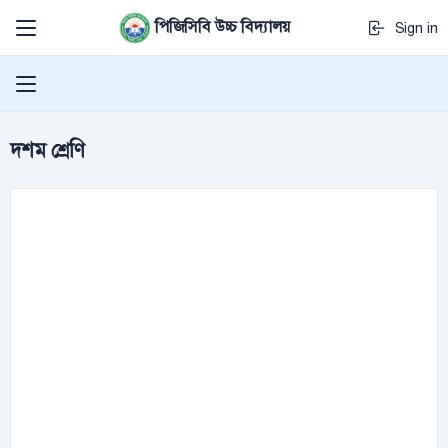
পিজিসিবি উচ্চ বিদ্যালয়
Sign in
দশম শ্রেণি