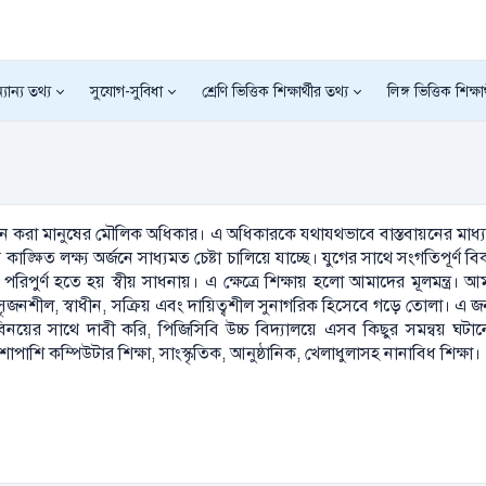
যান্য তথ্য
সুযোগ-সুবিধা
শ্রেণি ভিত্তিক শিক্ষার্থীর তথ্য
লিঙ্গ ভিত্তিক শিক্ষা
অর্জন করা মানুষের মৌলিক অধিকার। এ অধিকারকে যথাযথভাবে বাস্তবায়নের মাধ্
্ক্ষিত লক্ষ্য অর্জনে সাধ্যমত চেষ্টা চালিয়ে যাচ্ছে। যুগের সাথে সংগতিপূর্ণ 
 পরিপুর্ণ হতে হয় স্বীয় সাধনায়। এ ক্ষেত্রে শিক্ষায় হলো আমাদের মূলমন্ত্র। 
ৃজনশীল, স্বাধীন, সক্রিয় এবং দায়িত্বশীল সুনাগরিক হিসেবে গড়ে তোলা। এ জন্
িনয়ের সাথে দাবী করি, পিজিসিবি উচ্চ বিদ্যালয়ে এসব কিছুর সমন্বয় ঘটানো
শাপাশি কম্পিউটার শিক্ষা, সাংস্কৃতিক, আনুষ্ঠানিক, খেলাধুলাসহ নানাবিধ শিক্ষা।