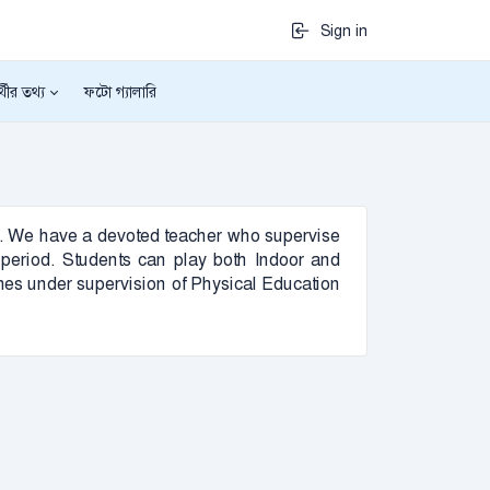
Sign in
র্থীর তথ্য
ফটো গ্যালারি
ject. We have a devoted teacher who supervise
re period. Students can play both Indoor and
es under supervision of Physical Education