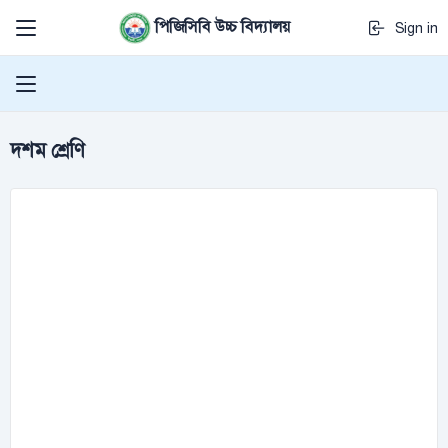
পিজিসিবি উচ্চ বিদ্যালয়
Sign in
দশম শ্রেণি