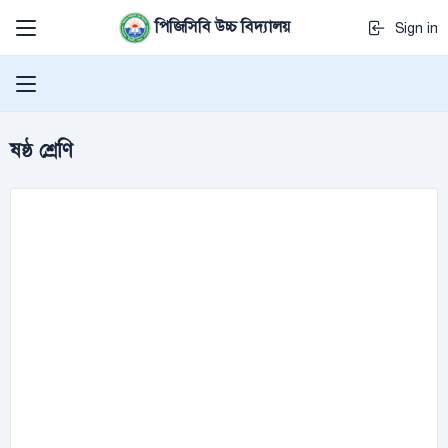
পিজিসিবি উচ্চ বিদ্যালয়
Sign in
ষষ্ঠ শ্রেণি