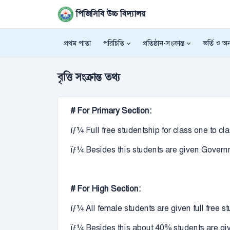
পিজিসিবি উচ্চ বিদ্যালয়
প্রথম পাতা
পরিচিতি
প্রতিষ্ঠান-সংক্রান্ত
ভর্তি ও অন্
বৃত্তি সংক্রান্ত তথ্য
# For Primary Section:
ïƒ¼ Full free studentship for class one to cl
ïƒ¼ Besides this students are given Govern
# For High Section:
ïƒ¼ All female students are given full free 
ïƒ¼ Besides this about 40% students are gi