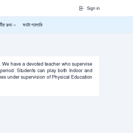
Sign in
র্থীর তথ্য
ফটো গ্যালারি
ject. We have a devoted teacher who supervise
re period. Students can play both Indoor and
es under supervision of Physical Education