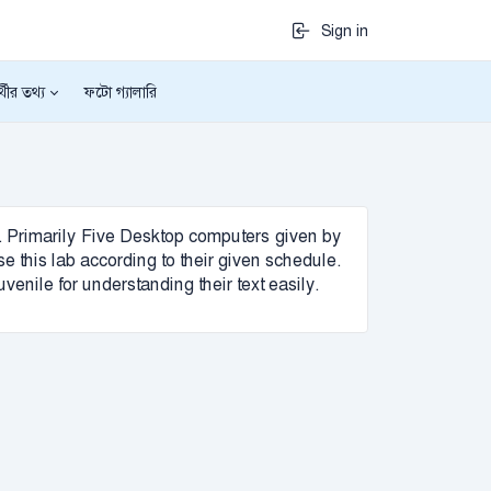
Sign in
র্থীর তথ্য
ফটো গ্যালারি
s. Primarily Five Desktop computers given by
this lab according to their given schedule.
venile for understanding their text easily.