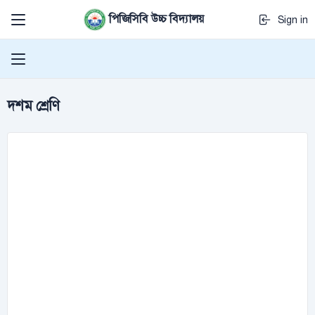
পিজিসিবি উচ্চ বিদ্যালয়
Sign in
দশম শ্রেণি