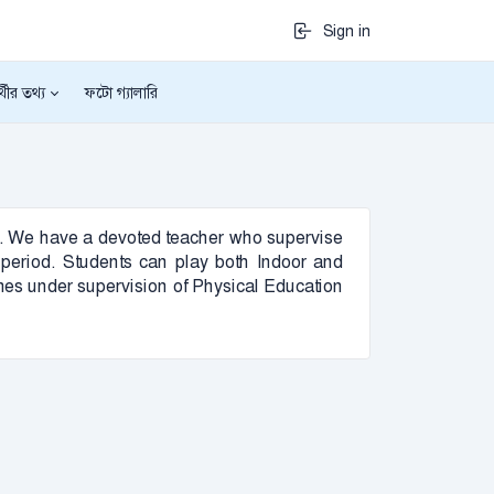
Sign in
র্থীর তথ্য
ফটো গ্যালারি
ject. We have a devoted teacher who supervise
re period. Students can play both Indoor and
es under supervision of Physical Education