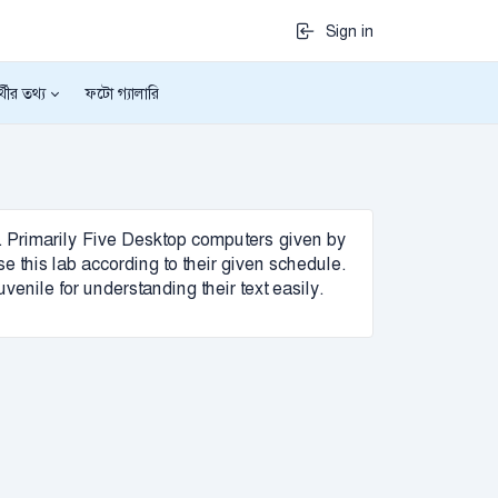
Sign in
র্থীর তথ্য
ফটো গ্যালারি
s. Primarily Five Desktop computers given by
this lab according to their given schedule.
venile for understanding their text easily.